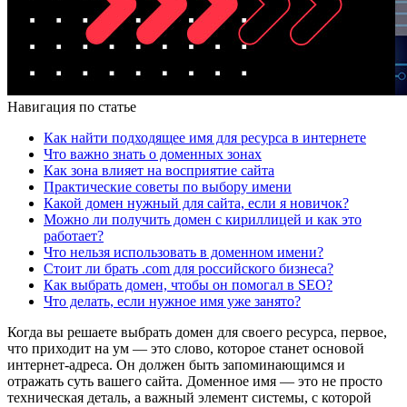
Навигация по статье
Как найти подходящее имя для ресурса в интернете
Что важно знать о доменных зонах
Как зона влияет на восприятие сайта
Практические советы по выбору имени
Какой домен нужный для сайта, если я новичок?
Можно ли получить домен с кириллицей и как это
работает?
Что нельзя использовать в доменном имени?
Стоит ли брать .com для российского бизнеса?
Как выбрать домен, чтобы он помогал в SEO?
Что делать, если нужное имя уже занято?
Когда вы решаете выбрать домен для своего ресурса, первое,
что приходит на ум — это слово, которое станет основой
интернет-адреса. Он должен быть запоминающимся и
отражать суть вашего сайта. Доменное имя — это не просто
техническая деталь, а важный элемент системы, с которой