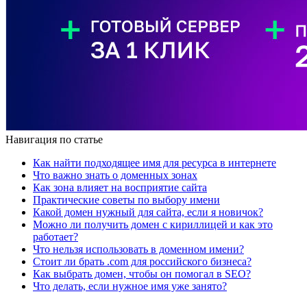
Навигация по статье
Как найти подходящее имя для ресурса в интернете
Что важно знать о доменных зонах
Как зона влияет на восприятие сайта
Практические советы по выбору имени
Какой домен нужный для сайта, если я новичок?
Можно ли получить домен с кириллицей и как это
работает?
Что нельзя использовать в доменном имени?
Стоит ли брать .com для российского бизнеса?
Как выбрать домен, чтобы он помогал в SEO?
Что делать, если нужное имя уже занято?