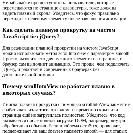
Не забывайте про доступность: пользователи, которые
перемещаются по странице с клавиатуры, тоже должны
видеть плавный скролл. Убедитесь, что фокус правильно
переходит к целевому элементу после завершения анимации.
Как сделать плавную прокрутку на чистом
JavaScript без jQuery?
Для реализации плавной прокрутки на чистом JavaScript
можно использовать метод scrollIntoView с параметром smooth.
Просто вызовите его для нужного элемента на странице, и
браузер сам выполнит анимацию. Это проще, чем подключать
jQuery, и работает в современных браузерах без
дополнительной помощи.
Почему scrollIntoView не работает плавно в
некоторых случаях?
Иногда плавная прокрутка с помощью scrollIntoView может не
срабатывать из-за того, что элемент временно скрыт или
страница ещё не загрузилась полностью. Убедитесь, что код
вызывается после полной загрузки DOM, например, внутри
обработчика события. Если проблема остаётся, проверьте,
поддерживает ли ваш браузер параметр smooth — для старых