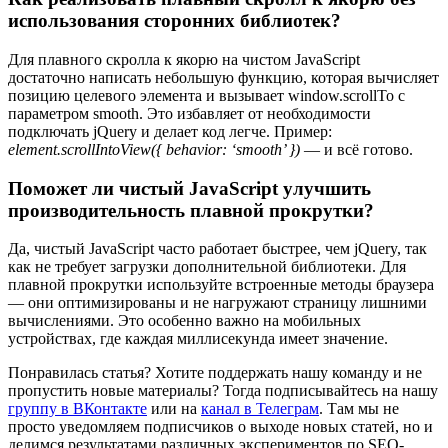
использования сторонних библиотек?
Для плавного скролла к якорю на чистом JavaScript
достаточно написать небольшую функцию, которая вычисляет
позицию целевого элемента и вызывает window.scrollTo с
параметром smooth. Это избавляет от необходимости
подключать jQuery и делает код легче. Пример:
element.scrollIntoView({ behavior: ‘smooth’ })
— и всё готово.
Поможет ли чистый JavaScript улучшить
производительность плавной прокрутки?
Да, чистый JavaScript часто работает быстрее, чем jQuery, так
как не требует загрузки дополнительной библиотеки. Для
плавной прокрутки используйте встроенные методы браузера
— они оптимизированы и не нагружают страницу лишними
вычислениями. Это особенно важно на мобильных
устройствах, где каждая миллисекунда имеет значение.
Понравилась статья? Хотите поддержать нашу команду и не
пропустить новые материалы? Тогда подписывайтесь на нашу
группу в ВКонтакте
или на
канал в Телеграм
. Там мы не
просто уведомляем подписчиков о выходе новых статей, но и
делимся результатами различных экспериментов по SEO-