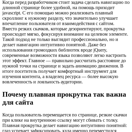
Когда перед разработчиком стоит задача сделать навигацию по
длинной странице более удобной, на помощь приходит
javascript. С его помощью можно реализовать плавный
скроллинг к нужному разделу, что значительно улучшает
впечатление пользователя от взаимодействия с сайтом.
Вместо резких скачков, которые дезориентируют, прокрутка
происходит мягко, фокусируя внимание на целевом элементе.
Такой подход не только выглядит профессионально, но и
делает навигацию интуитивно понятной. Даже без
использования громоздких библиотек вроде jQuery,
современные возможности языка позволяют легко настроить
этот эффект. Главное — правильно рассчитать расстояние до
нужной точки на странице и задать анимацию движения. В
итоге посетитель получает комфортный инструмент для
изучения контента, а владелец ресурса — более высокую
вовлеченность и лояльность аудитории.
Почему плавная прокрутка так важна
для сайта
Когда пользователь перемещается по странице, резкие скачки
при клике на внутреннюю ссылку могут сбивать с толку.
Плавная прокрутка делает навигацию интуитивно понятной:
глаз успевает зафиксировать, куда именно переместился