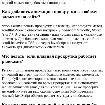
версий может потребоваться полифилл.
Как добавить анимацию прокрутки к любому
элементу на сайте?
Чтобы анимировать прокрутку к элементу, используйте метод
scrollIntoView с объектом настроек:
{ behavior: ‘smooth’, block:
‘start’ }
. Это заставит страницу плавно двигаться к указанному
элементу. Для большего контроля можно применить свойство
scroll-behavior в CSS, но через JavaScript вы получаете
гибкость для динамических сценариев.
Что делать, если плавная прокрутка работает
рывками?
Рывки при плавной прокрутке часто возникают из-за тяжёлых
анимаций на странице или большого количества элементов.
Попробуйте оптимизировать код: отключите лишние
обработчики событий во время прокрутки или используйте
requestAnimationFrame для синхронизации. Также проверьте,
не конфликтует ли ваш скрипт с другими библиотеками —
чистый JavaScript обычно решает эту задачу стабильнее.
Как реализовать плавный скролл к якорю без