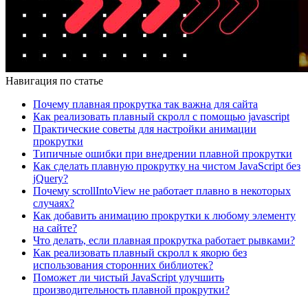
Навигация по статье
Почему плавная прокрутка так важна для сайта
Как реализовать плавный скролл с помощью javascript
Практические советы для настройки анимации
прокрутки
Типичные ошибки при внедрении плавной прокрутки
Как сделать плавную прокрутку на чистом JavaScript без
jQuery?
Почему scrollIntoView не работает плавно в некоторых
случаях?
Как добавить анимацию прокрутки к любому элементу
на сайте?
Что делать, если плавная прокрутка работает рывками?
Как реализовать плавный скролл к якорю без
использования сторонних библиотек?
Поможет ли чистый JavaScript улучшить
производительность плавной прокрутки?