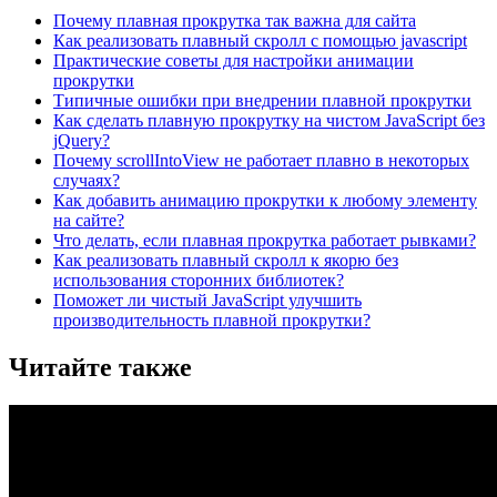
Почему плавная прокрутка так важна для сайта
Как реализовать плавный скролл с помощью javascript
Практические советы для настройки анимации
прокрутки
Типичные ошибки при внедрении плавной прокрутки
Как сделать плавную прокрутку на чистом JavaScript без
jQuery?
Почему scrollIntoView не работает плавно в некоторых
случаях?
Как добавить анимацию прокрутки к любому элементу
на сайте?
Что делать, если плавная прокрутка работает рывками?
Как реализовать плавный скролл к якорю без
использования сторонних библиотек?
Поможет ли чистый JavaScript улучшить
производительность плавной прокрутки?
Читайте также